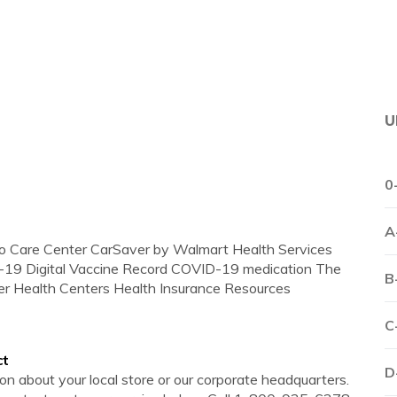
U
0
A
to Care Center CarSaver by Walmart Health Services
9 Digital Vaccine Record COVID-19 medication The
B
r Health Centers Health Insurance Resources
C
ct
D
n about your local store or our corporate headquarters.