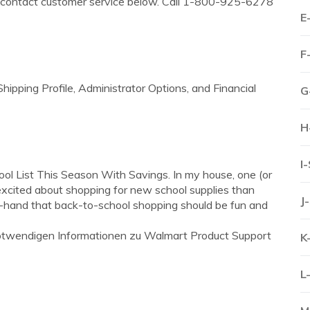
se contact customer service below. Call 1-800-925-6278
E
F
Shipping Profile, Administrator Options, and Financial
G
H
I
l List This Season With Savings. In my house, one (or
xcited about shopping for new school supplies than
J
st-hand that back-to-school shopping should be fun and
e notwendigen Informationen zu Walmart Product Support
K
L