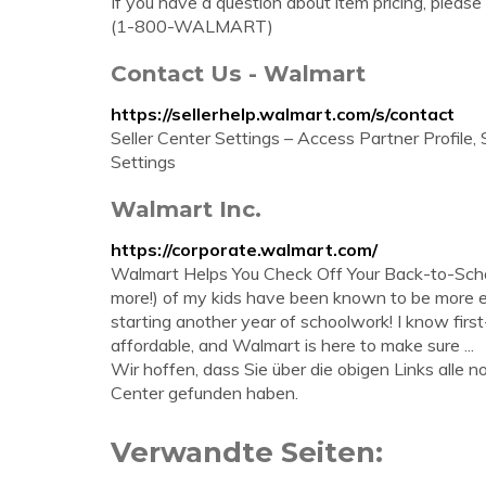
If you have a question about item pricing, plea
(1-800-WALMART)
Contact Us - Walmart
https://sellerhelp.walmart.com/s/contact
Seller Center Settings – Access Partner Profile, 
Settings
Walmart Inc.
https://corporate.walmart.com/
Walmart Helps You Check Off Your Back-to-Schoo
more!) of my kids have been known to be more e
starting another year of schoolwork! I know fir
affordable, and Walmart is here to make sure ...
Wir hoffen, dass Sie über die obigen Links all
Center gefunden haben.
Verwandte Seiten: