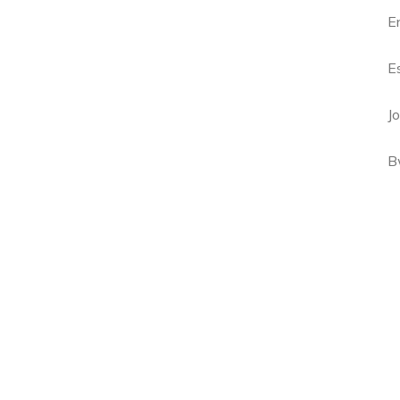
E
E
J
B