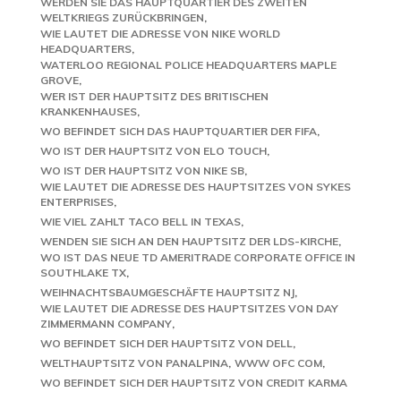
WERDEN SIE DAS HAUPTQUARTIER DES ZWEITEN
WELTKRIEGS ZURÜCKBRINGEN
WIE LAUTET DIE ADRESSE VON NIKE WORLD
HEADQUARTERS
WATERLOO REGIONAL POLICE HEADQUARTERS MAPLE
GROVE
WER IST DER HAUPTSITZ DES BRITISCHEN
KRANKENHAUSES
WO BEFINDET SICH DAS HAUPTQUARTIER DER FIFA
WO IST DER HAUPTSITZ VON ELO TOUCH
WO IST DER HAUPTSITZ VON NIKE SB
WIE LAUTET DIE ADRESSE DES HAUPTSITZES VON SYKES
ENTERPRISES
WIE VIEL ZAHLT TACO BELL IN TEXAS
WENDEN SIE SICH AN DEN HAUPTSITZ DER LDS-KIRCHE
WO IST DAS NEUE TD AMERITRADE CORPORATE OFFICE IN
SOUTHLAKE TX
WEIHNACHTSBAUMGESCHÄFTE HAUPTSITZ NJ
WIE LAUTET DIE ADRESSE DES HAUPTSITZES VON DAY
ZIMMERMANN COMPANY
WO BEFINDET SICH DER HAUPTSITZ VON DELL
WELTHAUPTSITZ VON PANALPINA
WWW OFC COM
WO BEFINDET SICH DER HAUPTSITZ VON CREDIT KARMA