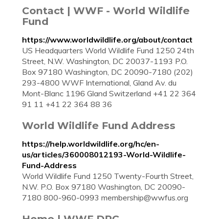
Contact | WWF - World Wildlife
Fund
https://www.worldwildlife.org/about/contact
US Headquarters World Wildlife Fund 1250 24th
Street, N.W. Washington, DC 20037-1193 P.O.
Box 97180 Washington, DC 20090-7180 (202)
293-4800 WWF International, Gland Av. du
Mont-Blanc 1196 Gland Switzerland +41 22 364
91 11 +41 22 364 88 36
World Wildlife Fund Address
https://help.worldwildlife.org/hc/en-
us/articles/360008012193-World-Wildlife-
Fund-Address
World Wildlife Fund 1250 Twenty-Fourth Street,
N.W. P.O. Box 97180 Washington, DC 20090-
7180 800-960-0993
membership@wwfus.org
Home | WWF DRC