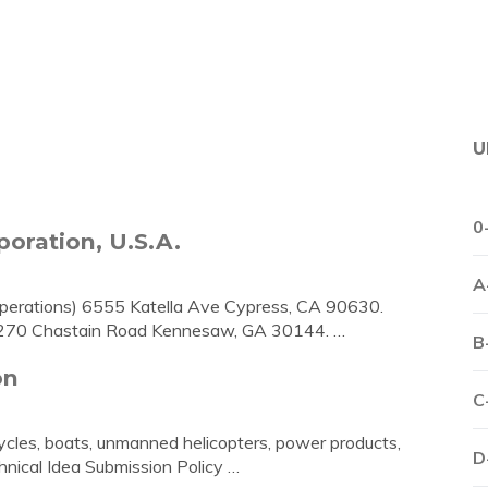
U
0
oration, U.S.A.
A
erations) 6555 Katella Ave Cypress, CA 90630.
1270 Chastain Road Kennesaw, GA 30144. …
B
on
C
cycles, boats, unmanned helicopters, power products,
D
hnical Idea Submission Policy …