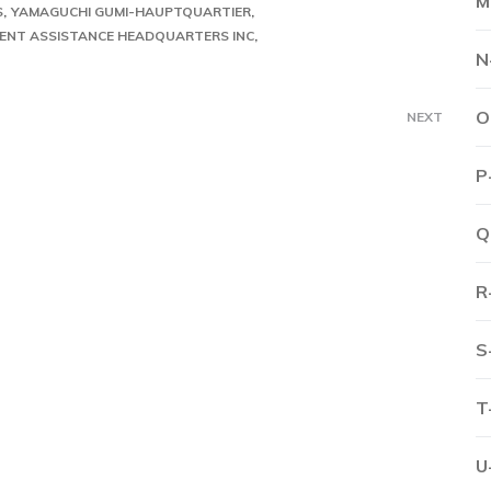
M
S
YAMAGUCHI GUMI-HAUPTQUARTIER
ENT ASSISTANCE HEADQUARTERS INC
N
O
NEXT
P
Q
R
S
T
U