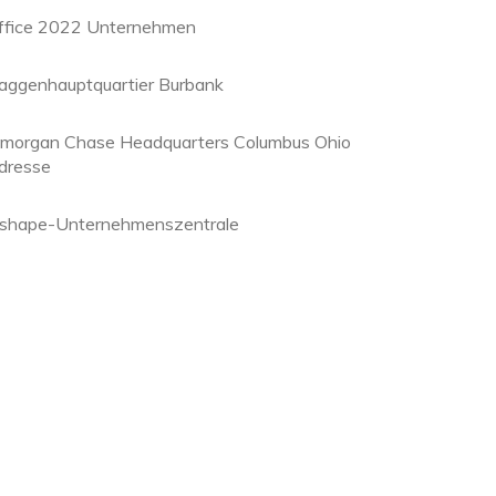
ffice 2022 Unternehmen
laggenhauptquartier Burbank
pmorgan Chase Headquarters Columbus Ohio
dresse
nshape-Unternehmenszentrale