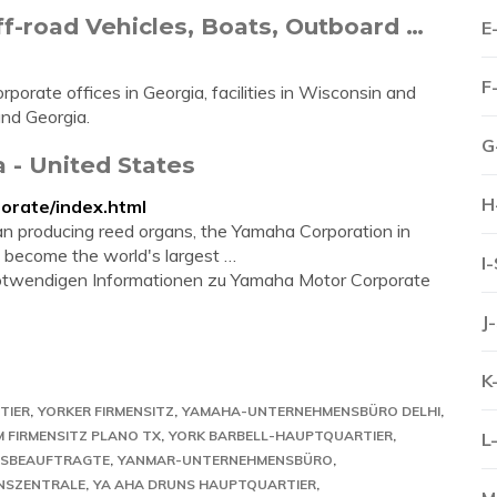
f-road Vehicles, Boats, Outboard …
E
F
rporate offices in Georgia, facilities in Wisconsin and
nd Georgia.
G
 - United States
H
orate/index.html
an producing reed organs, the Yamaha Corporation in
o become the world's largest …
I
e notwendigen Informationen zu Yamaha Motor Corporate
J
K
TIER
YORKER FIRMENSITZ
YAMAHA-UNTERNEHMENSBÜRO DELHI
 FIRMENSITZ PLANO TX
YORK BARBELL-HAUPTQUARTIER
L
NSBEAUFTRAGTE
YANMAR-UNTERNEHMENSBÜRO
NSZENTRALE
YA AHA DRUNS HAUPTQUARTIER