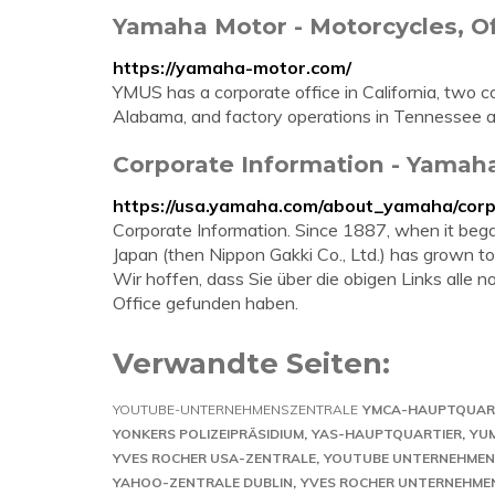
Yamaha Motor - Motorcycles, Of
https://yamaha-motor.com/
YMUS has a corporate office in California, two co
Alabama, and factory operations in Tennessee a
Corporate Information - Yamaha
https://usa.yamaha.com/about_yamaha/corp
Corporate Information. Since 1887, when it beg
Japan (then Nippon Gakki Co., Ltd.) has grown t
Wir hoffen, dass Sie über die obigen Links all
Office gefunden haben.
Verwandte Seiten:
YOUTUBE-UNTERNEHMENSZENTRALE
YMCA-HAUPTQUAR
YONKERS POLIZEIPRÄSIDIUM
YAS-HAUPTQUARTIER
YUM
YVES ROCHER USA-ZENTRALE
YOUTUBE UNTERNEHME
YAHOO-ZENTRALE DUBLIN
YVES ROCHER UNTERNEHME