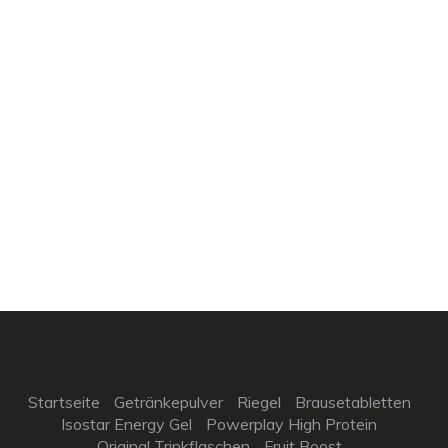
Startseite
Getränkepulver
Riegel
Brausetabletten
Isostar Energy Gel
Powerplay High Protein
Original Trinkflaschen
Fruit Boost