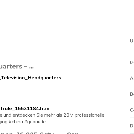
U
0
uarters – …
l_Television_Headquarters
A
B
zentrale_15521184.htm
C
le und entdecken Sie mehr als 28M professionelle
eijing #china #gebäude
D