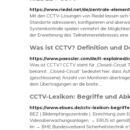
https://www.riedel.net/de/zentrale-elemen
Mit den CCTV-Lösungen von Riedel lassen sich 
Standorte adressieren, konfigurieren und überwa
Systemkontrolle spielen vermehrt die Möglichk
der Erweiterung des Teilnehmererlebnisses eine .
Was ist CCTV? Definition und De
https://www.paessler.com/de/it-explained/c
Was ist CCTV? CCTV steht für „Closed-Circuit T
bekannt. „Closed-Circuit“ bedeutet hier, dass A
(geschlossene) Anzahl von Monitoren übertrage
dem Übertragungen an die breite ...
CCTV-Lexikon: Begriffe und Abk
https://www.ebues.de/cctv-lexikon-begrif
BEZ ( Bildempfangszentrale ): Einrichtung zum 
Videoüberwachungsanlagen. → EBÜS ist gemäß →
Im → BHE Bundesverband Sicherheitstechnik e.V. 