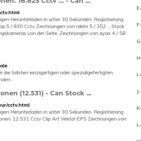
onen. 16.825 Cctv ... - Can …
E
ctv.html
igen Herunterladen in unter 30 Sekunden. Registrierung
F
Ecelop 5 / 930 Cctv Zeichnungen von rakim 5 / 352 ... Stock
ngskameras von der Seite. Zeichnungen von ayax 4 / 58
G
H
ale
 die tollsten einzigartigen oder spezialgefertigten,
I
nden.
J
ionen (12.531) - Can Stock …
ur/cctv.html
K
igen Herunterladen in unter 30 Sekunden. Registrierung
trationen. 12.531 Cctv Clip Art Vektor EPS Zeichnungen von
L