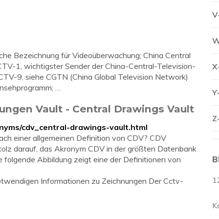
V
W
glische Bezeichnung für Videoüberwachung; China Central
CTV-1, wichtigster Sender der China-Central-Television-
X
CTV-9, siehe CGTN (China Global Television Network)
rnsehprogramm; …
Y
ungen Vault - Central Drawings Vault
Z
onyms/cdv_central-drawings-vault.html
ach einer allgemeinen Definition von CDV? CDV
stolz darauf, das Akronym CDV in der größten Datenbank
 folgende Abbildung zeigt eine der Definitionen von
B
1
 notwendigen Informationen zu Zeichnungen Der Cctv-
K