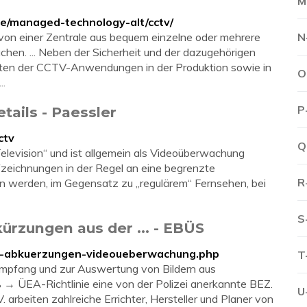
M
te/managed-technology-alt/cctv/
von einer Zentrale aus bequem einzelne oder mehrere
N
chen. ... Neben der Sicherheit und der dazugehörigen
eiten der CCTV-Anwendungen in der Produktion sowie in
O
..
P
tails - Paessler
ctv
Q
elevision“ und ist allgemein als Videoüberwachung
ufzeichnungen in der Regel an eine begrenzte
R
n werden, im Gegensatz zu „regulärem“ Fernsehen, bei
S
ürzungen aus der ... - EBÜS
fe-abkuerzungen-videoueberwachung.php
T
Empfang und zur Auswertung von Bildern aus
 ÜEA-Richtlinie eine von der Polizei anerkannte BEZ.
U
arbeiten zahlreiche Errichter, Hersteller und Planer von