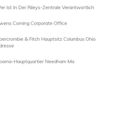
er Ist In Der Rileys-Zentrale Verantwortlich
wens Corning Corporate Office
bercrombie & Fitch Hauptsitz Columbus Ohio
dresse
bama-Hauptquartier Needham Ma