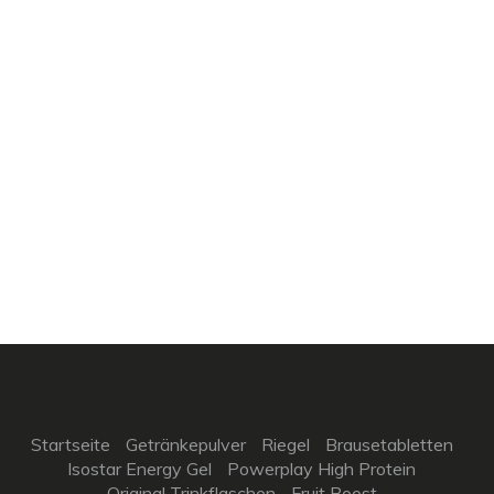
Startseite
Getränkepulver
Riegel
Brausetabletten
Isostar Energy Gel
Powerplay High Protein
Original Trinkflaschen
Fruit Boost