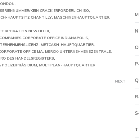
LONDON
 SERIENNUMMER/KEIN CRACK ERFORDERLICH ISO
M
CH-HAUPTSITZ CHANTILLY
MASCHINENHAUPTQUARTIER
N
 CORPORATION NEW DELHI
COMPANIES CORPORATE OFFICE INDIANAPOLIS
NTERNEHMENSLIZENZ
METCASH-HAUPTQUARTIER
O
CORPORATE OFFICE MA
MERCK-UNTERNEHMENSZENTRALE
ÜRO DES HANDELSREGISTERS
P
 POLIZEIPRÄSIDIUM
MULTIPLAN-HAUPTQUARTIER
Q
NEXT
R
S
T