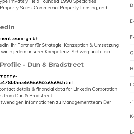
pe Privately Held Founded 1998 Specialties
D
roperty Sales, Commercial Property Leasing, and
E
edIn
F
gementteam-gmbh
n. Ihr Partner für Strategie, Konzeption & Umsetzung
 wir in jedem unserer Kompetenz-Schwerpunkte ein ...
G
rofile - Dun & Bradstreet
H
ompany-
6ba478b0ece506a062a0a06.html
I
ontact details & financial data for Linkedin Corporation
ts from Dun & Bradstreet.
J
le notwendigen Informationen zu Managementteam Der
K
L