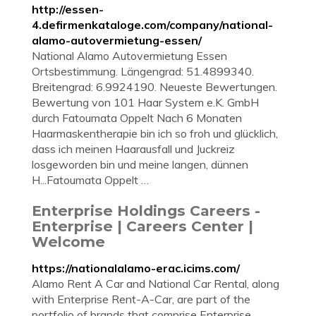
http://essen-
4.defirmenkataloge.com/company/national-
alamo-autovermietung-essen/
National Alamo Autovermietung Essen
Ortsbestimmung. Längengrad: 51.4899340.
Breitengrad: 6.9924190. Neueste Bewertungen.
Bewertung von 101 Haar System e.K. GmbH
durch Fatoumata Oppelt Nach 6 Monaten
Haarmaskentherapie bin ich so froh und glücklich,
dass ich meinen Haarausfall und Juckreiz
losgeworden bin und meine langen, dünnen
H...Fatoumata Oppelt …
Enterprise Holdings Careers -
Enterprise | Careers Center |
Welcome
https://nationalalamo-erac.icims.com/
Alamo Rent A Car and National Car Rental, along
with Enterprise Rent-A-Car, are part of the
portfolio of brands that comprise Enterprise