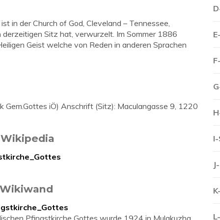
D
ist in der Church of God, Cleveland – Tennessee,
n derzeitigen Sitz hat, verwurzelt. Im Sommer 1886
E
 Heiligen Geist welche von Reden in anderen Sprachen
F
G
fk Gem.Gottes iÖ) Anschrift (Sitz): Maculangasse 9, 1220
H
 Wikipedia
I
gstkirche_Gottes
J
- Wikiwand
K
ngstkirche_Gottes
L
ischen Pfingstkirche Gottes wurde 1924 in Mulakuzha