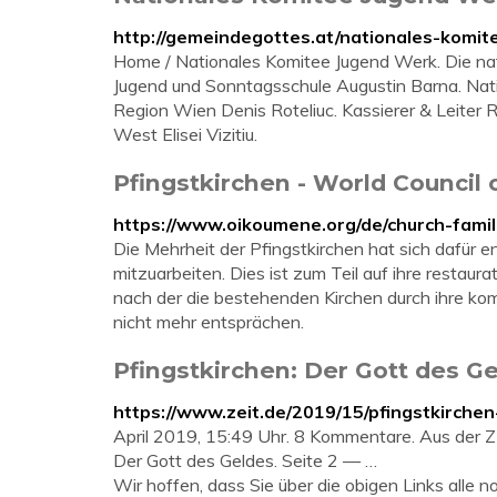
http://gemeindegottes.at/nationales-komit
Home / Nationales Komitee Jugend Werk. Die nat
Jugend und Sonntagsschule Augustin Barna. Nati
Region Wien Denis Roteliuc. Kassierer & Leiter R
West Elisei Vizitiu.
Pfingstkirchen - World Council
https://www.oikoumene.org/de/church-famil
Die Mehrheit der Pfingstkirchen hat sich dafür 
mitzuarbeiten. Dies ist zum Teil auf ihre restaur
nach der die bestehenden Kirchen durch ihre k
nicht mehr entsprächen.
Pfingstkirchen: Der Gott des G
https://www.zeit.de/2019/15/pfingstkirche
April 2019, 15:49 Uhr. 8 Kommentare. Aus der ZE
Der Gott des Geldes. Seite 2 — …
Wir hoffen, dass Sie über die obigen Links alle