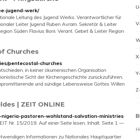
U
ee-jugend-werk/
ionale Leitung des Jugend Werks. Verantwortlicher für
V
onaler Leiter Jugend Ruben Avram. Sekretär & Leiter
egion Süden Flavius Ilioni. Verant. Gebet & Leiter Region
W
 of Churches
X
ies/pentecostal-churches
entschieden, in keiner ökumenischen Organisation
Y
ationistische Sicht der Kirchengeschichte zurückzuführen,
ompromittierende und sündige Lebensweise Gottes Willen
Z
eldes | ZEIT ONLINE
n-nigeria-pastoren-wohlstand-salvation-ministries
B
IT Nr. 15/2019. Auf einer Seite lesen. Inhalt. Seite 1 —
H
 notwendigen Informationen zu Nationales Hauptquartier