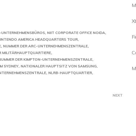
M
X
A-UNTERNEHMENSBÜROS
NIIT CORPORATE OFFICE NOIDA
F
INTENDO AMERICA HEADQUARTERS TOUR
E
NUMMER DER ARC-UNTERNEHMENSZENTRALE
C
R MILITÄRHAUPTQUARTIERE
NUMMER DER KIMPTON-UNTERNEHMENSZENTRALE
UM SYDNEY
NATIONALER HAUPTSITZ VON SAMSUNG
M
UNTERNEHMENSZENTRALE
NLRB-HAUPTQUARTIER
NEXT