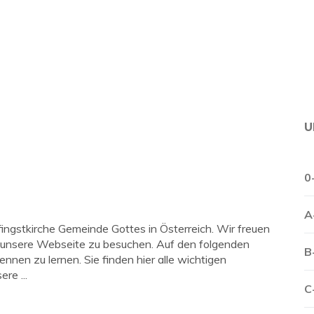
U
0
A
fingstkirche Gemeinde Gottes in Österreich. Wir freuen
m unsere Webseite zu besuchen. Auf den folgenden
B
nnen zu lernen. Sie finden hier alle wichtigen
re ...
C