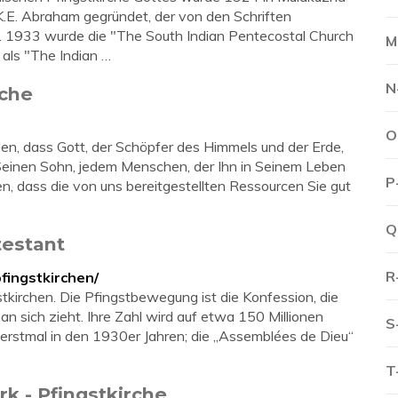
K.E. Abraham gegründet, der von den Schriften
. 1933 wurde die "The South Indian Pentecostal Church
M
5 als "The Indian …
N
rche
O
en, dass Gott, der Schöpfer des Himmels und der Erde,
s, Seinen Sohn, jedem Menschen, der Ihn in Seinem Leben
P
n, dass die von uns bereitgestellten Ressourcen Sie gut
Q
testant
R
fingstkirchen/
tkirchen. Die Pfingstbewegung ist die Konfession, die
n sich zieht. Ihre Zahl wird auf etwa 150 Millionen
S
e erstmal in den 1930er Jahren; die „Assemblées de Dieu“
T
k - Pfingstkirche