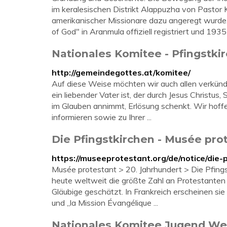
im keralesischen Distrikt Alappuzha von Pastor 
amerikanischer Missionare dazu angeregt wurde
of God" in Aranmula offiziell registriert und 193
Nationales Komitee - Pfingstki
http://gemeindegottes.at/komitee/
Auf diese Weise möchten wir auch allen verkünd
ein liebender Vater ist, der durch Jesus Christu
im Glauben annimmt, Erlösung schenkt. Wir hoffe
informieren sowie zu Ihrer ...
Die Pfingstkirchen - Musée pro
https://museeprotestant.org/de/notice/die-p
Musée protestant > 20. Jahrhundert > Die Pfings
heute weltweit die größte Zahl an Protestanten a
Gläubige geschätzt. In Frankreich erscheinen si
und „la Mission Évangélique ...
Nationales Komitee Jugend Wer