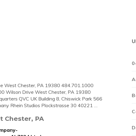
U
0
A
rive West Chester, PA 19380 484.701.1000
00 Wilson Drive West Chester, PA 19380
B
arters QVC UK Building 8, Chiswick Park 566
ny Rhein Studios Plockstrasse 30 40221 …
C
t Chester, PA
D
ompany-