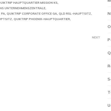
M
UIKTRIP HAUPTQUARTIER MISSION KS
INS UNTERNEHMENSZENTRALE
N
 PA
QUIKTRIP CORPORATE OFFICE GA
QLD RSL-HAUPTSITZ
UPTSITZ
QUIKTRIP PHOENIX-HAUPTQUARTIER
O
NEXT
P
Q
R
S
T
U