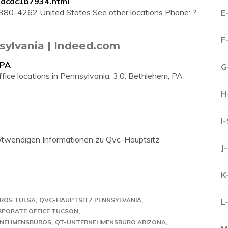
aacac1b7934.html
380-4262 United States See other locations Phone: ?
E
F
nsylvania | Indeed.com
/PA
G
ce locations in Pennsylvania. 3.0. Bethlehem, PA
H
I
 notwendigen Informationen zu Qvc-Hauptsitz
J
K
ROS TULSA
QVC-HAUPTSITZ PENNSYLVANIA
L
RPORATE OFFICE TUCSON
NEHMENSBÜROS
QT-UNTERNEHMENSBÜRO ARIZONA