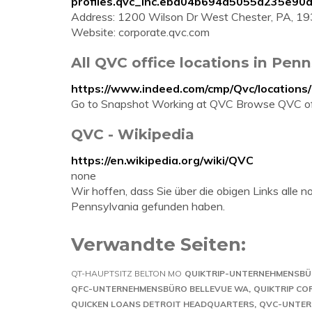
profiles.qvc_inc.eba04b694d5055d235e90
Address: 1200 Wilson Dr West Chester, PA, 19
Website: corporate.qvc.com
All QVC office locations in Pen
https://www.indeed.com/cmp/Qvc/locations
Go to Snapshot Working at QVC Browse QVC offi
QVC - Wikipedia
https://en.wikipedia.org/wiki/QVC
none
Wir hoffen, dass Sie über die obigen Links alle
Pennsylvania gefunden haben.
Verwandte Seiten:
QT-HAUPTSITZ BELTON MO
QUIKTRIP-UNTERNEHMENSBÜ
QFC-UNTERNEHMENSBÜRO BELLEVUE WA
QUIKTRIP CO
QUICKEN LOANS DETROIT HEADQUARTERS
QVC-UNTER