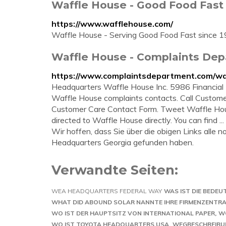
Waffle House - Good Food Fast
https://www.wafflehouse.com/
Waffle House - Serving Good Food Fast since 
Waffle House - Complaints De
https://www.complaintsdepartment.com/wa
Headquarters Waffle House Inc. 5986 Financial D
Waffle House complaints contacts. Call Cust
Customer Care Contact Form. Tweet Waffle House
directed to Waffle House directly. You can find ...
Wir hoffen, dass Sie über die obigen Links alle
Headquarters Georgia gefunden haben.
Verwandte Seiten:
WEA HEADQUARTERS FEDERAL WAY
WAS IST DIE BEDEU
WHAT DID ABOUND SOLAR NANNTE IHRE FIRMENZENTRA
WO IST DER HAUPTSITZ VON INTERNATIONAL PAPER
WO
WO IST TOYOTA HEADQUARTERS USA
WEGBESCHREIBU