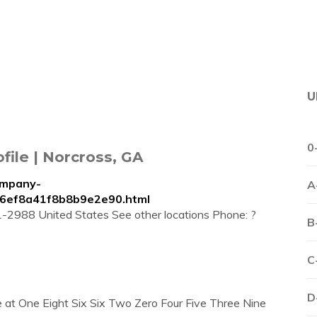
U
0
file | Norcross, GA
ompany-
A
26ef8a41f8b8b9e2e90.html
1-2988 United States See other locations Phone: ?
B
C
D
e at One Eight Six Six Two Zero Four Five Three Nine