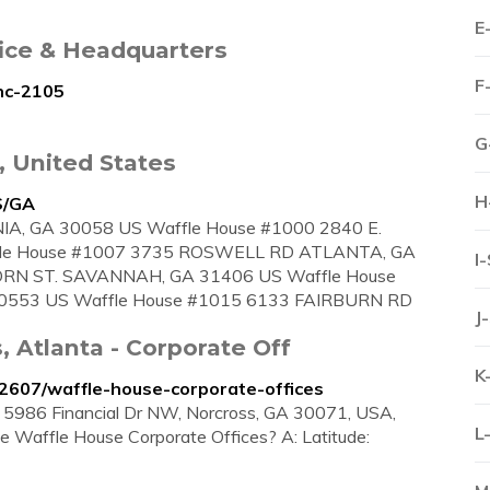
E
fice & Headquarters
F
nc-2105
G
, United States
H
S/GA
A, GA 30058 US Waffle House #1000 2840 E.
le House #1007 3735 ROSWELL RD ATLANTA, GA
I
RN ST. SAVANNAH, GA 31406 US Waffle House
0553 US Waffle House #1015 6133 FAIRBURN RD
J
 Atlanta - Corporate Off
K
2607/waffle-house-corporate-offices
t: 5986 Financial Dr NW, Norcross, GA 30071, USA,
L
e Waffle House Corporate Offices? A: Latitude: