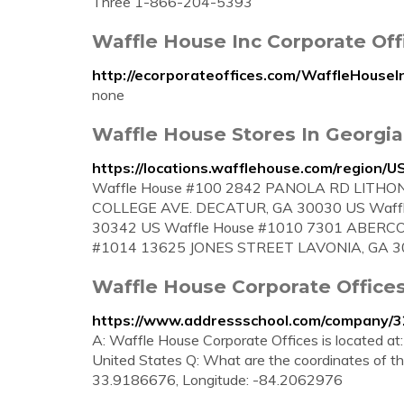
Three 1-866-204-5393
Waffle House Inc Corporate Of
http://ecorporateoffices.com/WaffleHouseI
none
Waffle House Stores In Georgia
https://locations.wafflehouse.com/region/U
Waffle House #100 2842 PANOLA RD LITHONI
COLLEGE AVE. DECATUR, GA 30030 US Waff
30342 US Waffle House #1010 7301 ABERCO
#1014 13625 JONES STREET LAVONIA, GA 3
Waffle House Corporate Offices,
https://www.addressschool.com/company/3
A: Waffle House Corporate Offices is located a
United States Q: What are the coordinates of th
33.9186676, Longitude: -84.2062976