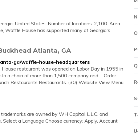
M
N
eorgia, United States. Number of locations. 2,100: Area
state, Waffle House has supported many of Georgia's
O
P
Buckhead Atlanta, GA
lanta-ga/waffle-house-headquarters
Q
e House restaurant was opened on Labor Day in 1955 in
 into a chain of more than 1,500 company and…. Order
R
Lunch Restaurants Restaurants. (30) Website View Menu.
S
trademarks are owned by WH Capital, L.L.C. and
T
e. Select a Language Choose currency: Apply. Account
U