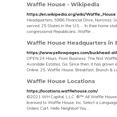
Waffle House - Wikipedia
https://en.wikipedia.org/wiki/Waffle_House
Headquarters: 5986 Financial Drive, Norcross, G
served. 25 States in the U.S. ... In their home 
congressional Republicans. Waffle …
Waffle House Headquarters in 
https://www.yellowpages.com/buckhead-at
OPEN 24 Hours. From Business: The first Waffl
Avondale Estates, Ga. Since then, it has grown
Online. 25. Waffle House. Breakfast, Brunch & 
Waffle House Locations
https://locations.wafflehouse.com/
©2021 WH Capital, L.L.C. ®™ All Waffle House 
licensed to Waffle House, Inc. Select a Languag
Orders Cart. Hello Neighbor! You …