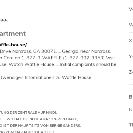
V
1955
W
partment
X
ffle-house/
rive Norcross, GA 30071. ... Georgia, near Norcross.
Y
omer Care on 1-877-9-WAFFLE (1-877-992-3353) Visit
. Watch Waffle House. ... Initial complaints should be
Z
 notwendigen Informationen zu Waffle House
B
N
TUNG DER ZENTRALE AUF HINDI
LE
WO HAT DIE NEUE AMAZON-ZENTRALE
T
 IST DER HAUPTSITZ VON BERNIE SANDERS
NG ZUM CIA-HAUPTQUARTIER